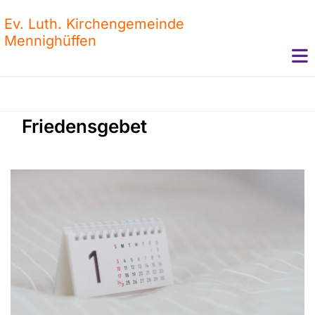
Ev. Luth. Kirchengemeinde
Mennighüffen
Friedensgebet