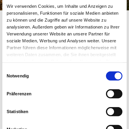
Wir verwenden Cookies, um Inhalte und Anzeigen zu
Christoph Maack
personalisieren, Funktionen für soziale Medien anbieten
zu können und die Zugriffe auf unsere Website zu
analysieren. Außerdem geben wir Informationen zu Ihrer
Verwendung unserer Website an unsere Partner für
soziale Medien, Werbung und Analysen weiter. Unsere
Partner führen diese Informationen möglicherweise mit
weiteren Daten zusammen, die Sie ihnen bereitgestellt
haben oder die sie im Rahmen Ihrer Nutzung der Dienste
gesammelt haben.
Einwilligungsauswahl
Notwendig
Präferenzen
Name
Christoph Maack
Statistiken
Im Presbyterium
2016