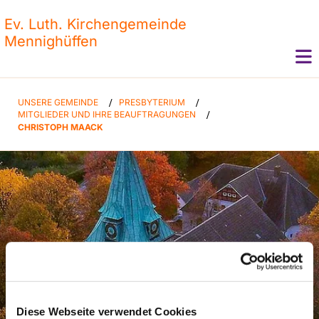
Ev. Luth. Kirchengemeinde
Mennighüffen
UNSERE GEMEINDE
/
PRESBYTERIUM
/
MITGLIEDER UND IHRE BEAUFTRAGUNGEN
/
CHRISTOPH MAACK
Evangelisch - Lutherische
Diese Webseite verwendet Cookies
Kirchengemeinde Mennighüffen