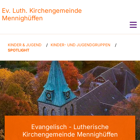
Ev. Luth. Kirchengemeinde
Mennighüffen
KINDER & JUGEND
/
KINDER- UND JUGENDGRUPPEN
/
SPOTLIGHT
Evangelisch - Lutherische
Kirchengemeinde Mennighüffen