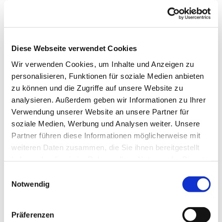
Diese Webseite verwendet Cookies
Wir verwenden Cookies, um Inhalte und Anzeigen zu
personalisieren, Funktionen für soziale Medien anbieten
zu können und die Zugriffe auf unsere Website zu
analysieren. Außerdem geben wir Informationen zu Ihrer
Verwendung unserer Website an unsere Partner für
soziale Medien, Werbung und Analysen weiter. Unsere
Jeden Freitag von 18:30 - 23:00 Uhr haben wir für
Partner führen diese Informationen möglicherweise mit
Jugendliche und junge Erwachsene ab 14
weiteren Daten zusammen, die Sie ihnen bereitgestellt
Jahren "Spotlight" im Gemeindehaus Mennighüffen
haben oder die sie im Rahmen Ihrer Nutzung der Dienste
geöffnet. Hier könnt ihr Tischkicker, Billard, Switch,
gesammelt haben.
Einwilligungsauswahl
PS4 oder Brettspiele spielen. Natürlich könnte ihr auch
Notwendig
einfach nur abhängen.
Komm doch mal vorbei!
Präferenzen
Aktuelle Regeln werden ausgehängt.