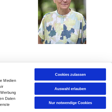
Cookies zulassen
le Medien
ir
Auswahl erlauben
, Werbung
ren Daten
Nur notwendige Cookies
ienste