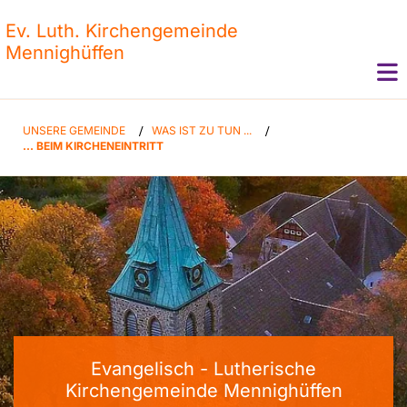
Ev. Luth. Kirchengemeinde
Mennighüffen
UNSERE GEMEINDE
/
WAS IST ZU TUN ...
/
... BEIM KIRCHENEINTRITT
Evangelisch - Lutherische
Kirchengemeinde Mennighüffen