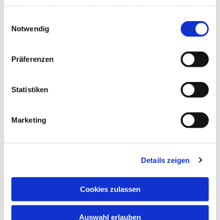
haben oder die sie im Rahmen Ihrer Nutzung der Dienste
fördern und unterstützen.
gesammelt haben.
Einwilligungsauswahl
Notwendig
Präferenzen
Statistiken
Marketing
Details zeigen
Cookies zulassen
Auswahl erlauben