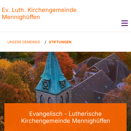
Ev. Luth. Kirchengemeinde
Mennighüffen
UNSERE GEMEINDE
/
STIFTUNGEN
Evangelisch - Lutherische
Kirchengemeinde Mennighüffen