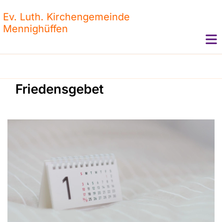
Ev. Luth. Kirchengemeinde
Mennighüffen
Friedensgebet