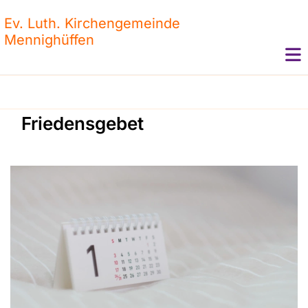
Ev. Luth. Kirchengemeinde
Mennighüffen
Friedensgebet